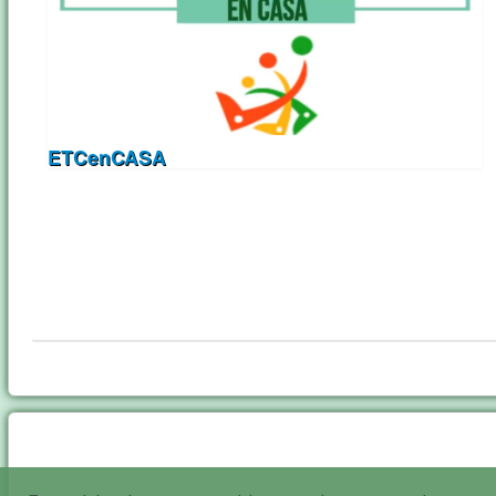
ETCenCASA