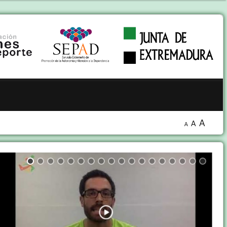
A
A
A