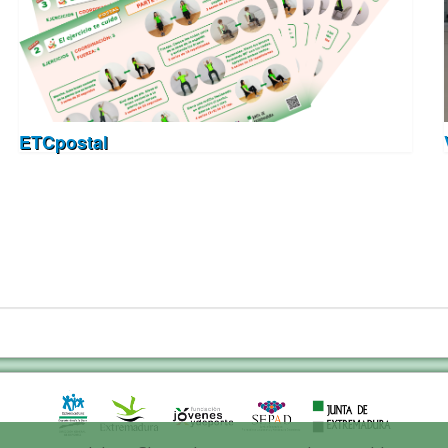
ETCpostal